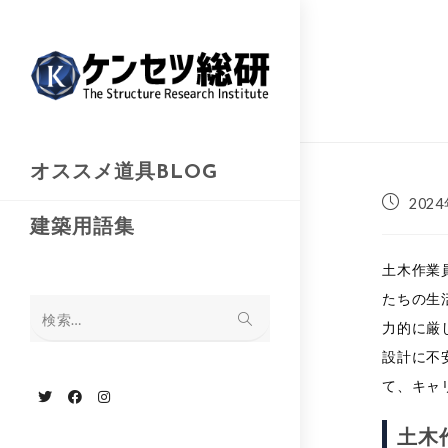
コ
ン
テ
ン
ツ
へ
オススメ道具BLOG
ス
投
202
キ
稿
建築用語集
公
ッ
開
土木作業
プ
日:
たちの生
検索…
力的に厳
設計に不
て、キャ
土木