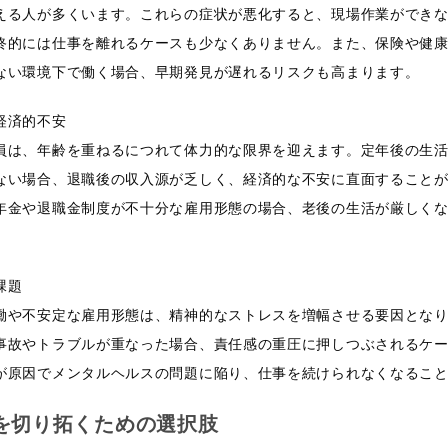
える人が多くいます。これらの症状が悪化すると、現場作業ができ
終的には仕事を離れるケースも少なくありません。また、保険や健
ない環境下で働く場合、早期発見が遅れるリスクも高まります。
経済的不安
員は、年齢を重ねるにつれて体力的な限界を迎えます。定年後の生
ない場合、退職後の収入源が乏しく、経済的な不安に直面すること
年金や退職金制度が不十分な雇用形態の場合、老後の生活が厳しく
課題
働や不安定な雇用形態は、精神的なストレスを増幅させる要因とな
事故やトラブルが重なった場合、責任感の重圧に押しつぶされるケ
が原因でメンタルヘルスの問題に陥り、仕事を続けられなくなるこ
を切り拓くための選択肢