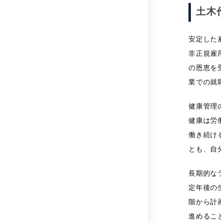
土木
安定した
非正規雇
の恩恵を
業での就
健康管理
健康は労
働き続け
とも、自
長期的な
定年後の
階から計
進めるこ