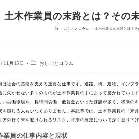
土木作業員の末路とは？その
>
おしごとコラム
>
土木作業員の末路とは？そ
投
4年11月15日
おしごとコラム
稿
カ
テ
員は社会の基盤を支える重要な仕事です。道路、橋、建物、インフ
ゴ
活に欠かせない多くのものが土木作業員の手によって築かれていま
リ
しい労働環境や、長時間労働、低賃金といった課題が多く、将来の
ー:
安を感じる人も少なくありません。本記事では、土木作業員の「末
リアの行く末や避けられるリスク、将来の展望について深く掘り下
作業員の仕事内容と現状