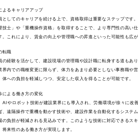
によるキャリアアップ
員としてのキャリアを続ける上で、資格取得は重要なステップです
理技士」や「重機操作資格」を取得することで、より専門性の高い
す。これにより、賃金の向上や管理職への昇進といった可能性も広
の転職
員の経験を活かして、建設現場の管理職や設計職に転身する道もあ
業界内での職種変更に限らず、体力をあまり必要としない事務職や
、体への負担を軽減しつつ、安定した収入を得ることが可能です。
歩による働き方の変化
、AIやロボット技術が建設業界にも導入され、労働環境が徐々に改
ば、遠隔操作で重機を動かす技術や、建設作業を自動化するシステ
場の負担が軽減される見込みです。このような技術に対応できるス
、将来性のある働き方が実現します。