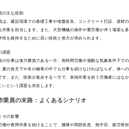
員の主な役割
員は、建設現場での基礎工事や地盤改良、コンクリート打設、資材
る作業を担当します。また、大型機械の操作や重労働が伴う場面も
率性を維持するために高い技術と体力が求められます。
の課題
員の仕事は体力勝負である一方、長時間労働や過酷な気象条件下で
。夏の炎天下や冬の極寒の中でも仕事を続けなければならず、体へ
です。また、技術が進歩する一方で、単純作業を担う労働者にはな
くいという課題も存在します。
作業員の末路：よくあるシナリオ
とその影響
労働や夜間作業を続けることで、腰痛や関節疾患、熱中症、疲労骨