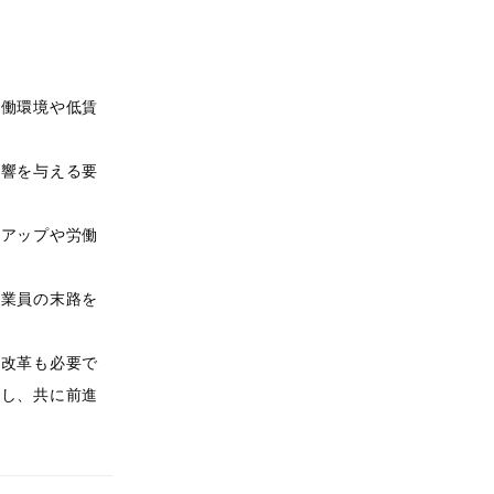
労働環境や低賃
影響を与える要
アアップや労働
作業員の末路を
の改革も必要で
指し、共に前進