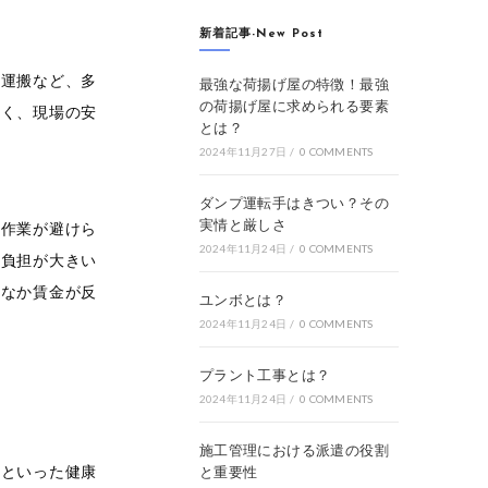
新着記事-New Post
の運搬など、多
最強な荷揚げ屋の特徴！最強
の荷揚げ屋に求められる要素
多く、現場の安
とは？
2024年11月27日
/
0 COMMENTS
ダンプ運転手はきつい？その
実情と厳しさ
の作業が避けら
2024年11月24日
/
0 COMMENTS
の負担が大きい
かなか賃金が反
ユンボとは？
2024年11月24日
/
0 COMMENTS
プラント工事とは？
2024年11月24日
/
0 COMMENTS
施工管理における派遣の役割
折といった健康
と重要性