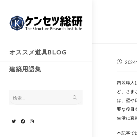
コ
ン
テ
ン
ツ
へ
オススメ道具BLOG
ス
投
202
キ
稿
建築用語集
公
ッ
開
内装職人
プ
日:
ど、さま
検索…
は、壁や
要な役目
生活に直
本記事で