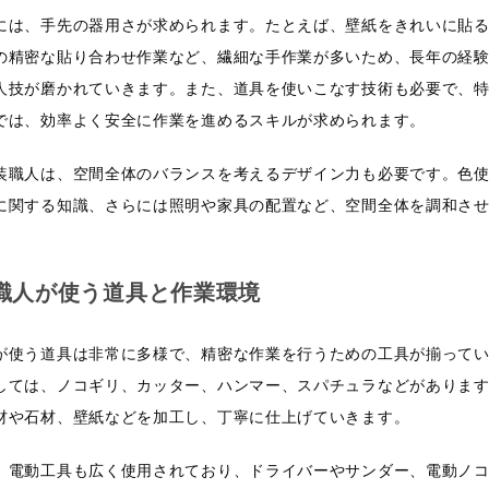
には、手先の器用さが求められます。たとえば、壁紙をきれいに貼
の精密な貼り合わせ作業など、繊細な手作業が多いため、長年の経
人技が磨かれていきます。また、道具を使いこなす技術も必要で、
では、効率よく安全に作業を進めるスキルが求められます。
装職人は、空間全体のバランスを考えるデザイン力も必要です。色
に関する知識、さらには照明や家具の配置など、空間全体を調和さ
職人が使う道具と作業環境
が使う道具は非常に多様で、精密な作業を行うための工具が揃って
しては、ノコギリ、カッター、ハンマー、スパチュラなどがありま
材や石材、壁紙などを加工し、丁寧に仕上げていきます。
、電動工具も広く使用されており、ドライバーやサンダー、電動ノ