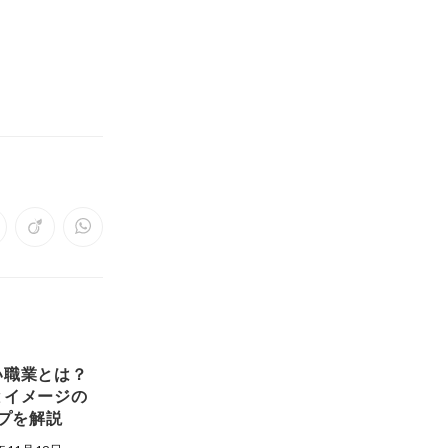
pens
Opens
Opens
in
in
a
a
ew
new
new
indow
window
window
い職業とは？
とイメージの
プを解説