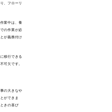
たり、フローリ
。作業中は、養
所での作業が必
ことが義務付け
程に移行できる
は不可欠です。
仕事の大きなや
ことができま
たときの喜び