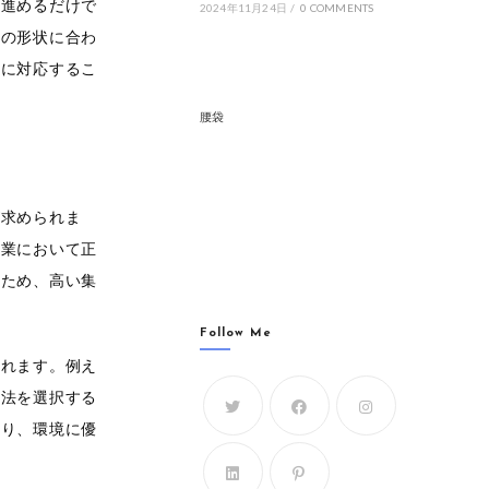
を進めるだけで
2024年11月24日
/
0 COMMENTS
井の形状に合わ
変に対応するこ
腰袋
が求められま
作業において正
るため、高い集
Follow Me
られます。例え
方法を選択する
おり、環境に優