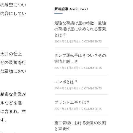
来の展望につい
新着記事-New Post
る内容にしてい
最強な荷揚げ屋の特徴！最強
の荷揚げ屋に求められる要素
とは？
2024年11月27日
/
0 COMMENTS
や天井の仕上
ダンプ運転手はきつい？その
実情と厳しさ
などの装飾を行
2024年11月24日
/
0 COMMENTS
々な建物におい
。
ユンボとは？
2024年11月24日
/
0 COMMENTS
に精密な作業が
プラント工事とは？
イルなどを選
2024年11月24日
/
0 COMMENTS
事に含まれ、空
ます。
施工管理における派遣の役割
と重要性