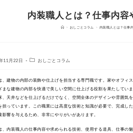
内装職人とは？仕事内容
>
おしごとコラム
>
内装職人とは？仕事
投
4年11月22日
おしごとコラム
稿
カ
テ
は、建物の内部の装飾や仕上げを担当する専門職です。家やオフィ
ゴ
ざまな建物の内部を快適で美しい空間に仕上げる役割を果たしてい
リ
床、天井などを仕上げるだけでなく、空間全体のデザインや雰囲気
ー:
を担っています。この職業には高度な技術と知識が必要で、完成し
接影響を与えるため、非常にやりがいがあります。
は、内装職人の仕事内容や求められる技術、使用する道具、仕事の