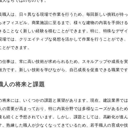
職人ならではのものです。
装職人は、日々異なる現場で作業を行うため、毎回新しい挑戦が待
らオフィスビル、商業施設に至るまで、様々な建物の内装を手掛け
きることなく新しい経験を積むことができます。特に、特殊なデザ
現場では、クリエイティブな発想を活かして作業を行うことができ
ことができます。
の仕事は、常に高い技術が求められるため、スキルアップや成長を
魅力です。新しい技術を学びながら、自己成長を促進できる職業で
職人の将来と課題
の将来には、いくつかの課題と展望があります。現在、建設業界で
人の需要が高まっており、特に内装分野では多様なニーズがあるた
後も続くと予想されています。しかし、課題としては、高齢化が進
す。熟練した職人が少なくなってきているため、若手職人の育成や