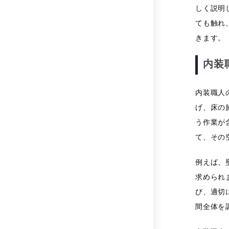
しく説明
ても触れ
きます。
内装
内装職人
げ、床の
う作業が
て、その
例えば、
求められ
び、適切
間全体を