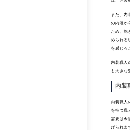
は、内装
また、内
の内装か
ため、飽
められる
を感じる
内装職人
も大きな
内装
内装職人
を持つ職
需要は今
げられま