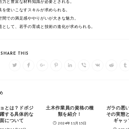
術力と豊富な材料知識が必要とされる。
具を使いこなすスキルが求められる。
空間での満足感ややりがいが大きな魅力。
題として、若手の育成と技術の進化が求められる。
SHARE
 SHARE THIS
THIS
Opens
Opens
Opens
Opens
Opens
Opens
Opens
Opens
O
in
in
in
in
in
in
in
in
in
a
a
a
a
a
a
a
a
a
CONTENT
new
new
new
new
new
new
new
new
n
window
window
window
window
window
window
window
window
w
め
ョとは？ドボジ
土木作業員の資格の種
ガラの悪
躍する具体的な
類を紹介！
その実態
面について
ギャッ
2024年11月15日