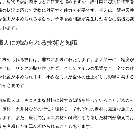
は、建物の設計図をもとに作業を進めますが、設計図に忠実に作業
場の状況に応じて柔軟に対応する能力も必要です。例えば、壁や天
な施工が求められる場合や、予期せぬ問題が発生した場合に臨機応
られます。
職人に求められる技術と知識
に求められる技術は、非常に多岐にわたります。まず第一に、精度
やフローリングの貼り付け作業、そしてタイルの配置など、全ての
や配置が求められます。小さなミスが全体の仕上がりに影響を与え
術が必要です。
内装職人は、さまざまな材料に関する知識を持っていることが求め
、床材、天井材などの特性を理解し、それぞれの素材に最適な施工
ります。また、最近ではエコ素材や耐震性を考慮した材料が増えて
肢を考慮した施工が求められることもあります。