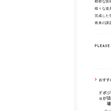
精密な技
様々な道
完成した
将来の課
PLEASE
おすす
ドボジ
ョが活
場