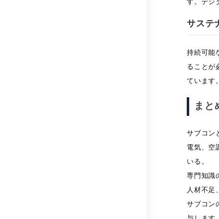
す。デジ
サステ
持続可能
ることが
ています
まと
サブコン
電気、空
いる。
専門知識
人材不足
サブコン
与します