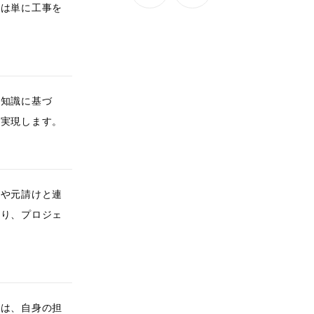
割は単に工事を
門知識に基づ
を実現します。
者や元請けと連
より、プロジェ
ンは、自身の担