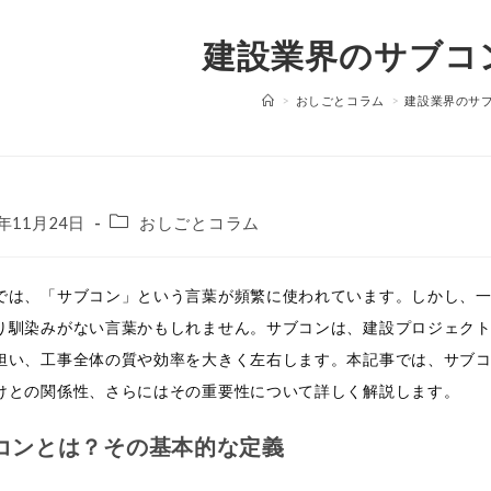
建設業界のサブコ
>
おしごとコラム
>
建設業界のサ
投
4年11月24日
おしごとコラム
稿
カ
テ
では、「サブコン」という言葉が頻繁に使われています。しかし、
ゴ
り馴染みがない言葉かもしれません。サブコンは、建設プロジェク
リ
担い、工事全体の質や効率を大きく左右します。本記事では、サブ
ー:
けとの関係性、さらにはその重要性について詳しく解説します。
コンとは？その基本的な定義