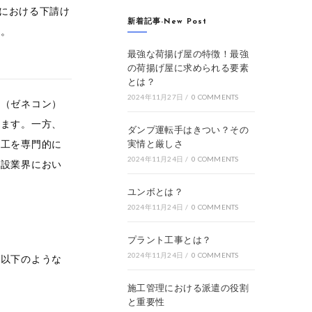
界における下請け
新着記事-New Post
す。
最強な荷揚げ屋の特徴！最強
の荷揚げ屋に求められる要素
とは？
2024年11月27日
/
0 COMMENTS
け（ゼネコン）
します。一方、
ダンプ運転手はきつい？その
施工を専門的に
実情と厳しさ
2024年11月24日
/
0 COMMENTS
建設業界におい
ユンボとは？
2024年11月24日
/
0 COMMENTS
プラント工事とは？
2024年11月24日
/
0 COMMENTS
、以下のような
施工管理における派遣の役割
と重要性