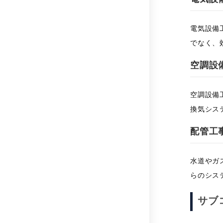
電気設備
でなく、
空調設
空調設備
換気シス
配管工
水道やガ
らのシス
サブ