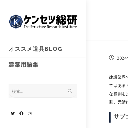
コ
ン
テ
ン
ツ
へ
オススメ道具BLOG
ス
投
202
キ
稿
建築用語集
公
ッ
開
建設業界
プ
日:
てはあま
検索…
な役割を
割、元請
サブ