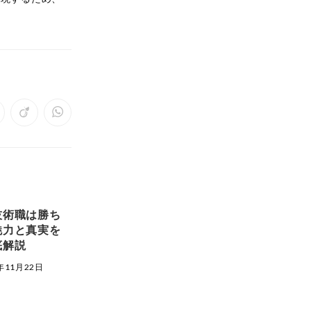
pens
Opens
Opens
in
in
a
a
ew
new
new
indow
window
window
技術職は勝ち
魅力と真実を
底解説
年11月22日