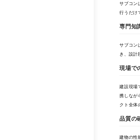
サブコン
行うだけ
専門知
サブコン
き、設計
現場で
建設現場
携しなが
クト全体
品質の
建物の性