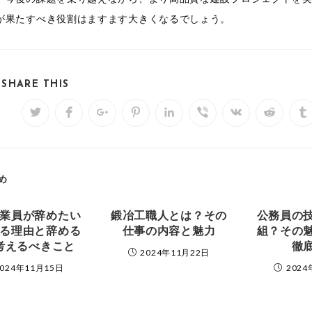
が果たすべき役割はますます大きくなるでしょう。
SHARE
 SHARE THIS
THIS
Opens
Opens
Opens
Opens
Opens
Opens
Opens
Opens
O
in
in
in
in
in
in
in
in
in
a
a
a
a
a
a
a
a
a
CONTENT
new
new
new
new
new
new
new
new
n
window
window
window
window
window
window
window
window
w
め
業員が辞めたい
鍛冶工職人とは？その
公務員の
る理由と辞める
仕事の内容と魅力
組？その
考えるべきこと
徹
2024年11月22日
2024年11月15日
2024