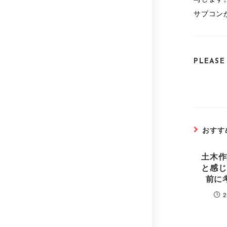
サブコン
PLEASE
おすす
土木作
と感じ
前に