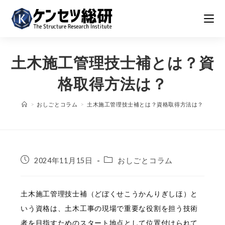
コ
ン
テ
ン
土木施工管理技士補とは？資
ツ
へ
格取得方法は？
ス
>
おしごとコラム
>
土木施工管理技士補とは？資格取得方法は？
キ
ッ
プ
投
投
2024年11月15日
おしごとコラム
稿
稿
公
カ
開
テ
土木施工管理技士補（どぼくせこうかんりぎしほ）と
日:
ゴ
いう資格は、土木工事の現場で重要な役割を担う技術
リ
者を目指すためのスタート地点として位置付けられて
ー: