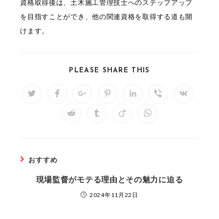
資格取得後は、土木施工管理技士へのステップアップ
を目指すことができ、他の関連資格を取得する道も開
けます。
SHARE
PLEASE SHARE THIS
THIS
CONTENT
Opens
Opens
Opens
Opens
Opens
Opens
Opens
in
in
in
in
in
in
in
a
a
a
a
a
a
a
Opens
Opens
Opens
Opens
new
new
new
new
new
new
new
in
in
in
in
window
window
window
window
window
window
window
a
a
a
a
new
new
new
new
window
window
window
window
おすすめ
現場監督がモテる理由とその魅力に迫る
2024年11月22日