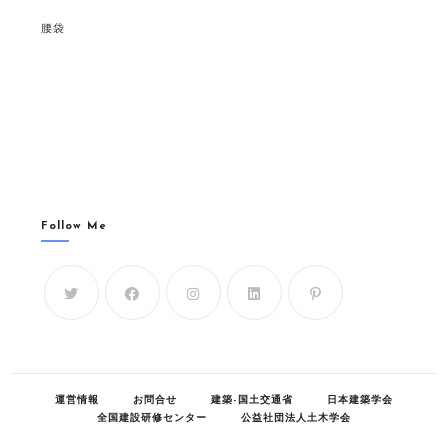
腰袋
Follow Me
運営情報
お問合せ
建築-国土交通省
日本建築学会
全国建設研修センター
公益社団法人土木学会