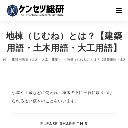
コ
ン
テ
ン
地棟（じむね）とは？【建築
ツ
へ
用語・土木用語・大工用語】
ス
>
建設用語集（土木・大工・建築）
>
地棟（じむね）とは？【建築用語・土木
キ
ッ
プ
小屋や土蔵などに使われ、棟木の下に平行に取りつけ
られる太い横木のことをいいます。
SHARE
PLEASE SHARE THIS
THIS