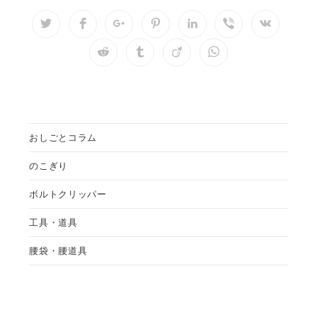
CONTENT
Opens
Opens
Opens
Opens
Opens
Opens
Opens
in
in
in
in
in
in
in
a
a
a
a
a
a
a
Opens
Opens
Opens
Opens
new
new
new
new
new
new
new
in
in
in
in
window
window
window
window
window
window
window
a
a
a
a
new
new
new
new
window
window
window
window
おしごとコラム
のこぎり
ボルトクリッパー
工具・道具
腰袋・腰道具