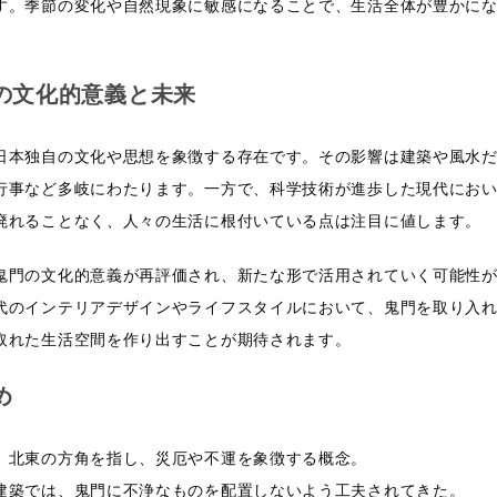
す。季節の変化や自然現象に敏感になることで、生活全体が豊かに
の文化的意義と未来
日本独自の文化や思想を象徴する存在です。その影響は建築や風水
行事など多岐にわたります。一方で、科学技術が進歩した現代にお
廃れることなく、人々の生活に根付いている点は注目に値します。
鬼門の文化的意義が再評価され、新たな形で活用されていく可能性
代のインテリアデザインやライフスタイルにおいて、鬼門を取り入
取れた生活空間を作り出すことが期待されます。
め
、北東の方角を指し、災厄や不運を象徴する概念。
建築では、鬼門に不浄なものを配置しないよう工夫されてきた。