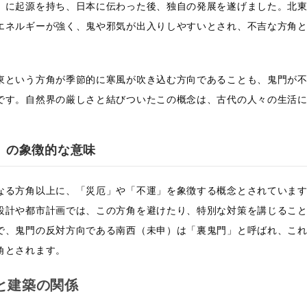
）に起源を持ち、日本に伝わった後、独自の発展を遂げました。北
エネルギーが強く、鬼や邪気が出入りしやすいとされ、不吉な方角
東という方角が季節的に寒風が吹き込む方向であることも、鬼門が
です。自然界の厳しさと結びついたこの概念は、古代の人々の生活
。
」の象徴的な意味
なる方角以上に、「災厄」や「不運」を象徴する概念とされていま
設計や都市計画では、この方角を避けたり、特別な対策を講じるこ
で、鬼門の反対方向である南西（未申）は「裏鬼門」と呼ばれ、こ
角とされます。
と建築の関係