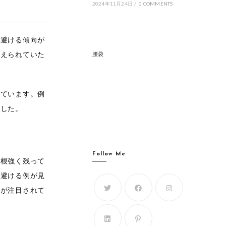
2024年11月24日
/
0 COMMENTS
を避ける傾向が
考えられていた
腰袋
れています。例
ました。
Follow Me
て根強く残って
を避ける例が見
計が注目されて