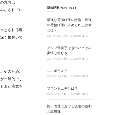
東の方向は
新着記事-New Post
とみなされてい
最強な荷揚げ屋の特徴！最強
の荷揚げ屋に求められる要素
不吉とされる理
とは？
2024年11月27日
/
0 COMMENTS
に深く根付いて
ダンプ運転手はきつい？その
実情と厳しさ
2024年11月24日
/
0 COMMENTS
ユンボとは？
す。そのため、
2024年11月24日
/
0 COMMENTS
とが一般的でし
れもまた注意を
プラント工事とは？
2024年11月24日
/
0 COMMENTS
施工管理における派遣の役割
と重要性