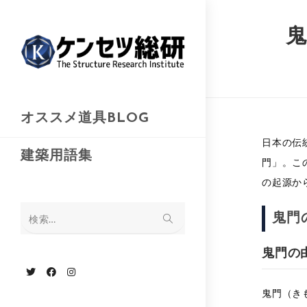
コ
ン
鬼
テ
ン
ツ
へ
オススメ道具BLOG
ス
日本の伝
キ
建築用語集
門」。こ
ッ
の起源か
プ
鬼門
検索…
鬼門の
鬼門（き