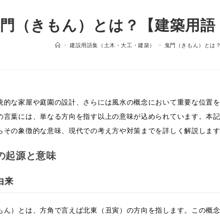
門（きもん）とは？【建築用語
>
建設用語集（土木・大工・建築）
>
鬼門（きもん）とは
統的な家屋や庭園の設計、さらには風水の概念において重要な位置
の言葉には、単なる方向を指す以上の意味が込められています。本
らその象徴的な意味、現代での考え方や対策までを詳しく解説しま
の起源と意味
由来
もん）とは、方角で言えば北東（丑寅）の方向を指します。この概