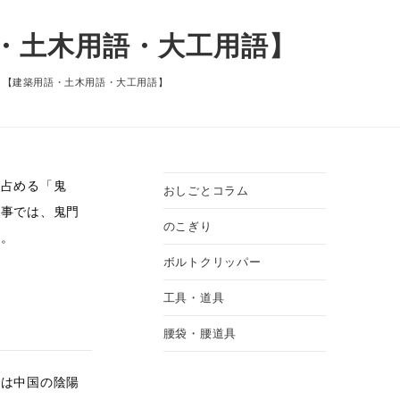
・土木用語・大工用語】
？【建築用語・土木用語・大工用語】
を占める「鬼
おしごとコラム
記事では、鬼門
のこぎり
す。
ボルトクリッパー
工具・道具
腰袋・腰道具
念は中国の陰陽