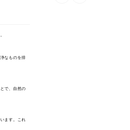
す。
不浄なものを排
ことで、自然の
ています。これ