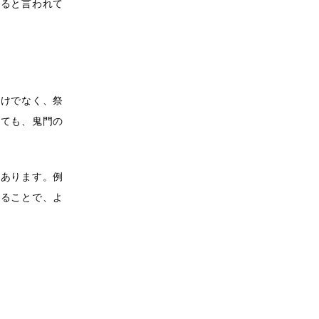
なると言われて
だけでなく、祭
いても、鬼門の
があります。例
れることで、よ