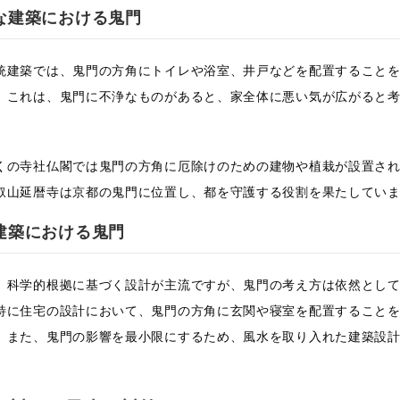
な建築における鬼門
統建築では、鬼門の方角にトイレや浴室、井戸などを配置すること
。これは、鬼門に不浄なものがあると、家全体に悪い気が広がると
。
くの寺社仏閣では鬼門の方角に厄除けのための建物や植栽が設置さ
叡山延暦寺は京都の鬼門に位置し、都を守護する役割を果たしてい
建築における鬼門
、科学的根拠に基づく設計が主流ですが、鬼門の考え方は依然とし
特に住宅の設計において、鬼門の方角に玄関や寝室を配置すること
。また、鬼門の影響を最小限にするため、風水を取り入れた建築設