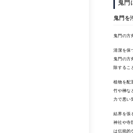
鬼門
鬼門を
鬼門の方
清潔を保
鬼門の方
除するこ
植物を配
竹や榊な
力で悪い
結界を張
神社や寺
は伝統的